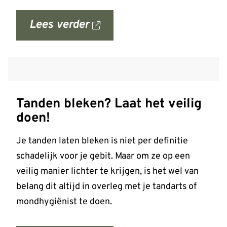
Lees verder
over
'Let
op:
valse
Infomedics-
Tanden bleken? Laat het veilig
mails
doen!
over
openstaande
Je tanden laten bleken is niet per definitie
rekening'
schadelijk voor je gebit. Maar om ze op een
op
veilig manier lichter te krijgen, is het wel van
allesoverhetgebit.nl
belang dit altijd in overleg met je tandarts of
mondhygiënist te doen.