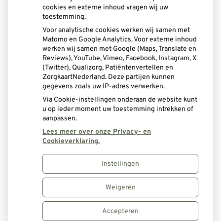
cookies en externe inhoud vragen wij uw
Woensdag:
08:00 - 16:00
toestemming.
Donderdag:
08:00 - 16:00
Voor analytische cookies werken wij samen met
Vrijdag:
08:00 - 16:00
Matomo en Google Analytics. Voor externe inhoud
werken wij samen met Google (Maps, Translate en
Reviews), YouTube, Vimeo, Facebook, Instagram, X
E-mail
(Twitter), Qualizorg, Patiëntenvertellen en
ZorgkaartNederland. Deze partijen kunnen
info@tgpd.nl
gegevens zoals uw IP-adres verwerken.
Via Cookie-instellingen onderaan de website kunt
Nieuwe patiënten zijn welkom!
u op ieder moment uw toestemming intrekken of
aanpassen.
Lees meer over onze Privacy- en
Cookieverklaring.
Instellingen
Uw Zorg Online
|
Beheer
Weigeren
Privacy verklaring
|
Cookie-instellingen
|
Accepteren
Voorwaarden