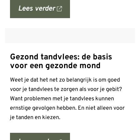
Lees verder
over
'Tanden
bleken?
Laat
het
Gezond tandvlees: de basis
veilig
voor een gezonde mond
doen!'
op
Weet je dat het net zo belangrijk is om goed
allesoverhetgebit.nl
voor je tandvlees te zorgen als voor je gebit?
Want problemen met je tandvlees kunnen
ernstige gevolgen hebben. En niet alleen voor
je tanden en kiezen.