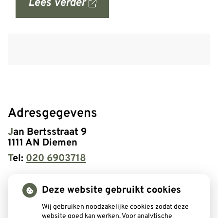
Lees verder
over
'Gezond
tandvlees:
de
basis
voor
een
gezonde
Adresgegevens
mond'
Jan Bertsstraat 9
op
1111 AN Diemen
allesoverhetgebit.nl
Tel:
020 6903718
Openingstijden
Deze website gebruikt cookies
Maandag:
08:00 - 16:00
Wij gebruiken noodzakelijke cookies zodat deze
Dinsdag:
08:00 - 16:00
website goed kan werken. Voor analytische