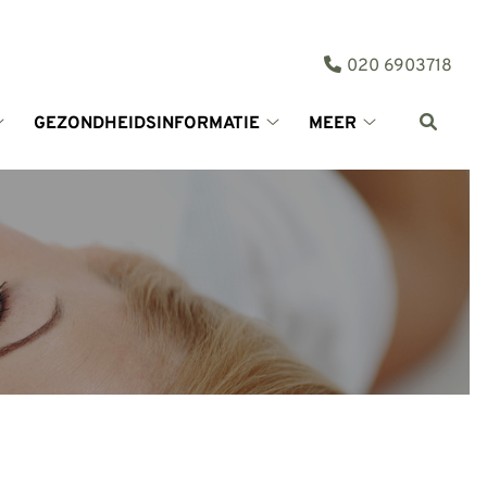
Tel:
020 6903718
GEZONDHEIDSINFORMATIE
MEER
Tarieven
Gezondheidsinformatie
Meer
en
submenu
submenu
betalen
submenu