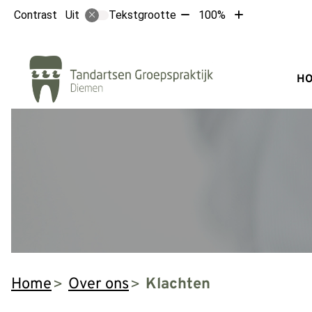
Tekst
Tekst
Contrast
Tekstgrootte
100%
Uit
verkleinen
vergroten
met
met
Hoofdm
10%
10%
H
Home
Over ons
Klachten