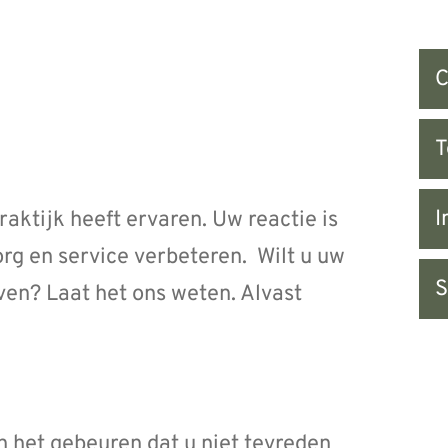
Snel
C
na
I
aktijk heeft ervaren. Uw reactie is
g en service verbeteren. Wilt u uw
S
en? Laat het ons weten. Alvast
 het gebeuren dat u niet tevreden