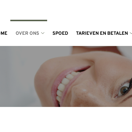
enu
OME
OVER ONS
SPOED
TARIEVEN EN BETALEN
Over
ons
submenu