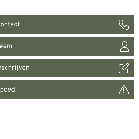
ontact
ar
Team
nschrijven
poed