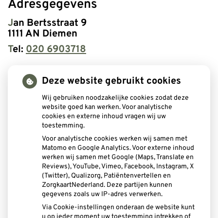
Adresgegevens
Jan Bertsstraat 9
1111 AN Diemen
Tel:
020 6903718
Openingstijden
Deze website gebruikt cookies
Maandag:
08:00 - 16:00
Wij gebruiken noodzakelijke cookies zodat deze
Dinsdag:
08:00 - 16:00
website goed kan werken. Voor analytische
cookies en externe inhoud vragen wij uw
Woensdag:
08:00 - 16:00
toestemming.
Donderdag:
08:00 - 16:00
Voor analytische cookies werken wij samen met
Vrijdag:
08:00 - 16:00
Matomo en Google Analytics. Voor externe inhoud
werken wij samen met Google (Maps, Translate en
Reviews), YouTube, Vimeo, Facebook, Instagram, X
E-mail
(Twitter), Qualizorg, Patiëntenvertellen en
ZorgkaartNederland. Deze partijen kunnen
info@tgpd.nl
gegevens zoals uw IP-adres verwerken.
Via Cookie-instellingen onderaan de website kunt
Nieuwe patiënten zijn welkom!
u op ieder moment uw toestemming intrekken of