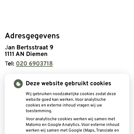
Adresgegevens
Jan Bertsstraat 9
1111 AN Diemen
Tel:
020 6903718
Openingstijden
Deze website gebruikt cookies
Maandag:
08:00 - 16:00
Wij gebruiken noodzakelijke cookies zodat deze
Dinsdag:
08:00 - 16:00
website goed kan werken. Voor analytische
cookies en externe inhoud vragen wij uw
Woensdag:
08:00 - 16:00
toestemming.
Donderdag:
08:00 - 16:00
Voor analytische cookies werken wij samen met
Vrijdag:
08:00 - 16:00
Matomo en Google Analytics. Voor externe inhoud
werken wij samen met Google (Maps, Translate en